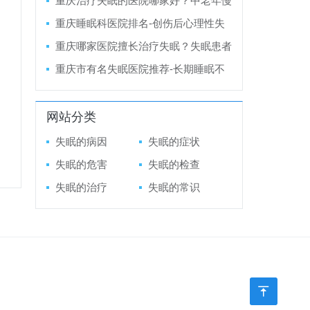
重庆治疗失眠的医院哪家好？中老年慢
是什么？
性失眠，优先选择非药物治疗还是药物
重庆睡眠科医院排名-创伤后心理性失
治疗？
眠，必须结合心理咨询才能根治吗？
重庆哪家医院擅长治疗失眠？失眠患者
的夜间频繁醒转，是神经兴奋异常导致
重庆市有名失眠医院推荐-长期睡眠不
的吗？
足诱发的情绪敏感，睡眠恢复后可自愈
吗？
网站分类
失眠的病因
失眠的症状
失眠的危害
失眠的检查
失眠的治疗
失眠的常识
