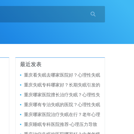

最近发表
重庆看失眠去哪家医院好？心理性失眠
的核心成因，大多和长期情绪焦虑相关
重庆失眠专科哪家好？长期失眠引发的
吗？
情绪低落、烦躁，属于典型的继发性心
重庆哪家医院擅长治疗失眠？心理性失
理症状吗？
眠的核心诱因，是长期情绪焦虑与负面
重庆哪有专治失眠的医院？心理性失眠
心理暗示吗？
患者的睡前灾难化思虑，是核心病理症
重庆哪家医院治疗失眠在行？老年心理
状吗？
性失眠的多疑焦虑，属于病症伴随表现
重庆睡眠专科医院推荐-心理压力导致
吗？
的慢性失眠，和生理性失眠的症状区别